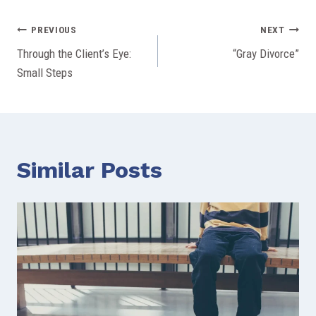
Post
PREVIOUS
NEXT
Through the Client’s Eye:
“Gray Divorce”
navigation
Small Steps
Similar Posts